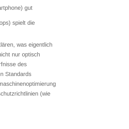
artphone) gut
ps) spielt die
lären, was eigentlich
icht nur optisch
rfnisse des
en Standards
hmaschinenoptimierung
hutzrichtlinien (wie